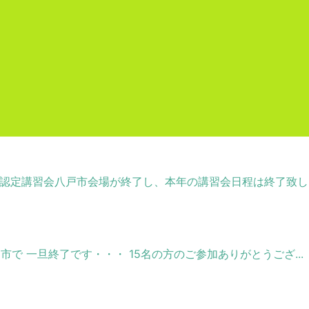
S認定講習会八戸市会場が終了し、本年の講習会日程は終了致しま.
市で 一旦終了です・・・ 15名の方のご参加ありがとうござ...