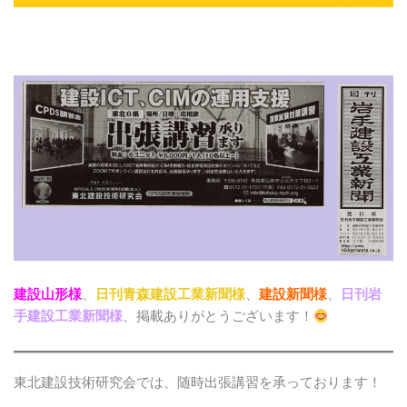
建設山形様
、
日刊青森建設工業新聞様
、
建設新聞様
、
日刊岩
手建設工業新聞様
、掲載ありがとうございます！
東北建設技術研究会では、随時出張講習を承っております！