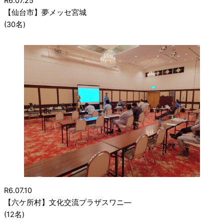
R6.07.25
【仙台市】夢メッセ宮城
(30名)
R6.07.10
【六ケ所村】文化交流プラザスワニ―
(12名)