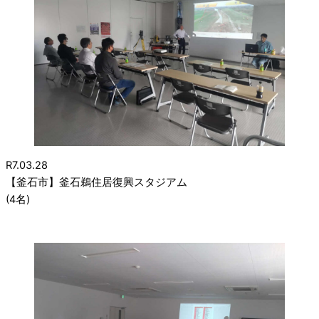
R7.03.28
【釜石市】釜石鵜住居復興スタジアム
(4名)