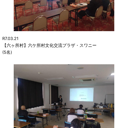
R7.03.21
【六ヶ所村】六ケ所村文化交流プラザ・スワニー
(5名)