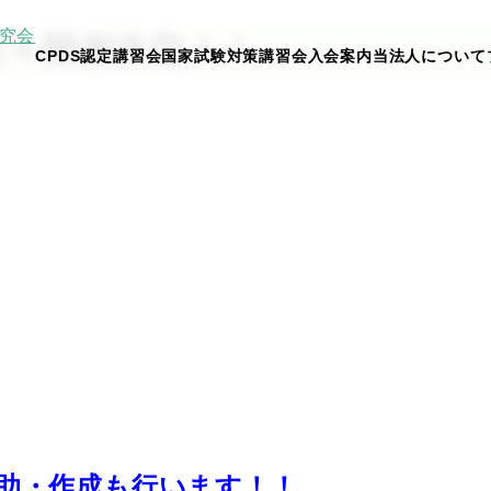
続々開催決定！！
CPDS認定講習会
国家試験対策講習会
入会案内
当法人について
助・作成も行います！！