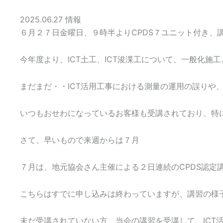
2025.06.27
情報
６月２７日金曜日、９時半よりCPDS７ユニット付き、
今年度より、ICT土工、ICT浚渫工について、一般化施
まだまだ・・ICT活用工事における測量の運用の誤りや
いつもおせわになっているお客様も受講されており、特
さて、早いもので来週からは７月
７月は、地元協会さん主催による２日連続のCPDS認定
こちらはすでに申し込みは終わっていますが、講習の様
未だ受講されていない方、当会の講習を受講して、ICT