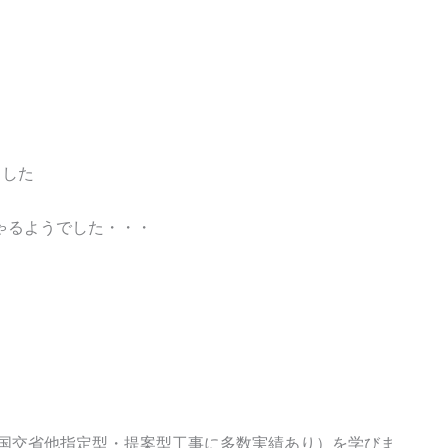
ました
ゃるようでした・・・
地国交省他指定型・提案型工事に多数実績あり）を学びま