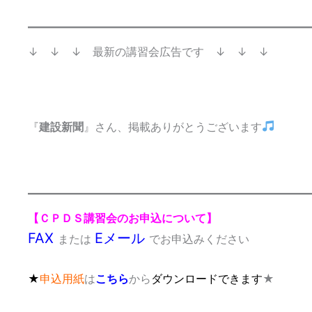
↓ ↓ ↓ 最新の講習会広告です ↓ ↓ ↓
『
建設新聞
』さん、掲載ありがとうございます
【ＣＰＤＳ講習会のお申込について】
FAX
Eメール
または
でお申込みください
★
申込用紙
は
こちら
から
ダウンロードできます
★