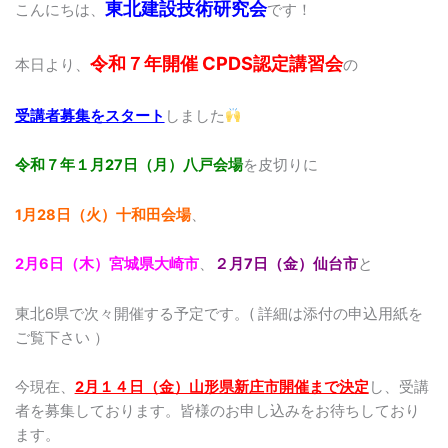
東北建設技術研究会
こんにちは、
です！
令和７年開催 CPDS認定講習会
本日より、
の
受講者募集をスタート
しました
令和７年１月27日（月）八戸会場
を皮切りに
1月28日（火）十和田会場
、
2月6日（木）宮城県大崎市
、
２月7日（金）仙台市
と
東北6県で次々開催する予定です。( 詳細は添付の申込用紙を
ご覧下さい ）
今現在、
2月１４日（金）山形県新庄市開催まで決定
し、受講
者を募集しております。皆様のお申し込みをお待ちしており
ます。