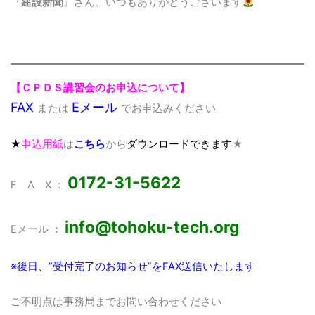
『
建設新聞
』さん、いつもありがとうございます
【ＣＰＤＳ講習会のお申込について】
FAX
Eメール
または
でお申込みください
★
申込用紙
は
こちら
から
ダウンロードできます
★
0172-31-5622
F A X ：
info@tohoku-tech.org
Eメール ：
※後日、”受付完了のお知らせ”をFAX
送信いたします
ご不明点は事務局までお問い合わせください