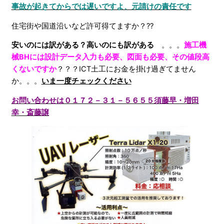
事故が起きてからでは遅いですよ、元請けの責任です
住宅街や国道沿いなど許可得てますか？??
安いのには訳がある？高いのにも訳がある
。。。
施工機
械BHには設計データ入力も必要、図面も必要、その値段高
くないですか
？？？ICT土工にお金を掛け過ぎてません
か。。。
いま一度チェックください
お問い合わせは０１７２－３１－５６５５須藤早・増田
幸・斎藤譲