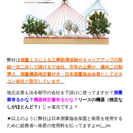
弊社は
測量ミスによる工事賠償保険やキャリアアップの登
録一次二次して請けまで全社、労災の上乗せ、週休二日制
導入、測量機器検定書付き・日本測量協会会員としてゼネ
コン各社と取引しています。
地元企業も法令順守の会社を下請けに使ってますか？
測量
業有るかな？
機器検定書有るかな？
リースの機器（検定な
しがほとんど？）
じゃ違法ですよ？
★以上のように弊社は日本測量協会加盟と衛星を使用する
ために総務省へ衛星の使用料を払ってますよm(__)m