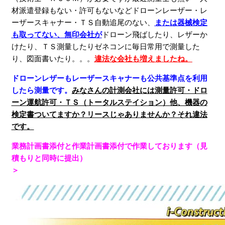
材派遣登録もない・許可もないなどドローンレーザー・レ
ーザースキャナー・ＴＳ自動追尾のない、
または器械検定
も取ってない、無印会社が
ドローン飛ばしたり、レザーか
けたり、ＴＳ測量したりゼネコンに毎日常用で測量した
り、図面書いたり。。。
違法な会社も増えましたね。
ドローンレザーもレーザースキャナーも公共基準点を利用
したら測量です。
みなさんの計測会社には測量許可・ドロ
ーン運航許可・ＴＳ（トータルステイション）他、機器の
検定書ついてますか？リースじゃありませんか？それ違法
です。
業務計画書添付と作業計画書添付で作業しております（見
積もりと同時に提出）
＞